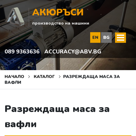
АКЮРЪСИ
производство на машини
EN
BG
089 9363636
ACCURACY@ABV.BG
НАЧАЛО
КАТАЛОГ
РАЗРЕЖДАЩА МАСА ЗА
ВАФЛИ
Разреждаща маса за
вафли