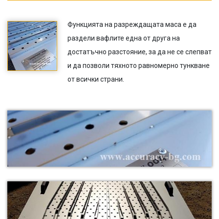
Функцията на разреждащата маса е да
раздели вафлите една от друга на
достатъчно разстояние, за да не се слепват
и да позволи тяхното равномерно тункване
от всички страни.