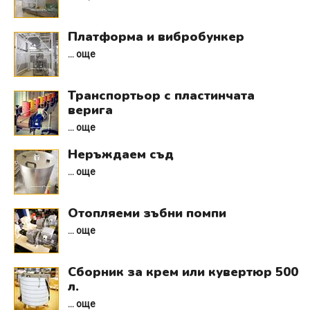
Платформа и вибробункер
... още
Транспортьор с пластинчата
верига
... още
Неръждаем съд
... още
Отопляеми зъбни помпи
... още
Сборник за крем или кувертюр 500
л.
... още